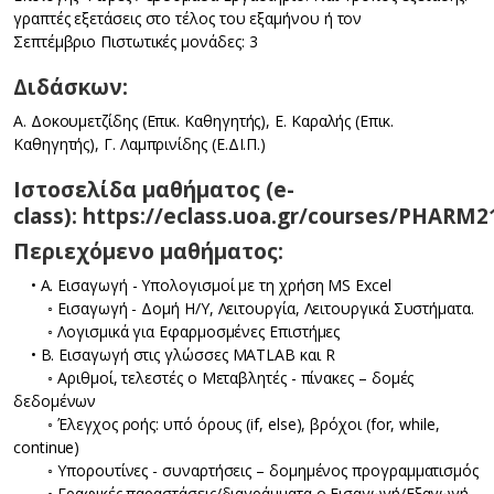
γραπτές εξετάσεις στο τέλος του εξαμήνου ή τον
Σεπτέμβριο Πιστωτικές μονάδες: 3
Διδάσκων:
Α. Δοκουμετζίδης (Επικ. Καθηγητής), Ε. Καραλής (Επικ.
Καθηγητής), Γ. Λαμπρινίδης (Ε.ΔΙ.Π.)
Iστοσελίδα μαθήματος (e-
class): https://eclass.uoa.gr/courses/PHARM2
Περιεχόμενο μαθήματος:
• A. Εισαγωγή - Υπολογισμοί με τη χρήση MS Excel
◦ Εισαγωγή - Δομή Η/Υ, Λειτουργία, Λειτουργικά Συστήματα.
◦ Λογισμικά για Εφαρμοσμένες Επιστήμες
• Β. Εισαγωγή στις γλώσσες MATLAB και R
◦ Αριθμοί, τελεστές o Μεταβλητές - πίνακες – δομές
δεδομένων
◦ Έλεγχος ροής: υπό όρους (if, else), βρόχοι (for, while,
continue)
◦ Υπορουτίνες - συναρτήσεις – δομημένος προγραμματισμός
◦ Γραφικές παραστάσεις/διαγράμματα o Εισαγωγή/Εξαγωγή