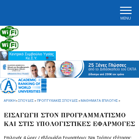
Skip to main navigation
Skip to main content
Skip to page footer
MENU
ΑΡΧΙΚΗ
»
ΣΠΟΥΔΕΣ
»
ΠΡΟΠΤΥΧΙΑΚΕΣ ΣΠΟΥΔΕΣ
»
ΜΑΘΗΜΑΤΑ ΕΠΙΛΟΓΗΣ
»
ΕΙΣΑΓΩΓΗ ΣΤΟΝ ΠΡΟΓΡΑΜΜΑΤΙΣΜΟ
ΚΑΙ ΣΤΙΣ ΥΠΟΛΟΓΙΣΤΙΚΕΣ ΕΦΑΡΜΟΓΕΣ
Επιλογής 4 ώρες / εβδομάδα Εργαστήριο: Ναι Τρόπος εξέτασης: