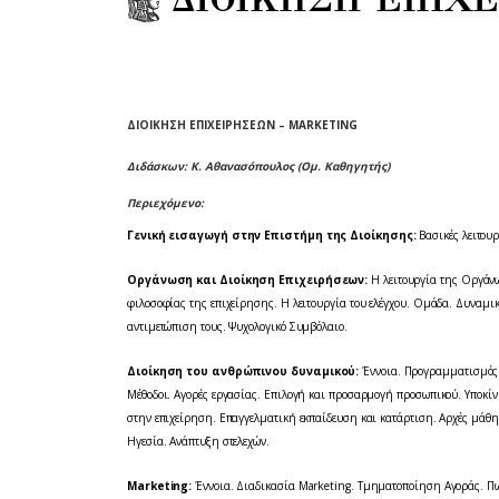
ΔΙΟΙΚΗΣΗ ΕΠΙΧΕΙΡΗΣΕΩΝ –
MARKETING
Διδάσκων: Κ. Αθανασόπουλος (Ομ. Καθηγητής)
Περιεχόμενο:
Γενική εισαγωγή στην Επιστήμη της Διοίκησης:
Βασικές λειτου
Οργάνωση και Διοίκηση Επιχειρήσεων:
Η λειτουργία της Οργάνω
φιλοσοφίας της επιχείρησης. Η λειτουργία του ελέγχου. Ομάδα. Δυναμι
αντιμετώπιση τους. Ψυχολογικό Συμβόλαιο.
Διοίκηση του ανθρώπινου δυναμικού:
Έννοια. Προγραμματισμός 
Μέθοδοι. Αγορές εργασίας. Επιλογή και προσαρμογή προσωπικού. Υποκί
στην επιχείρηση. Επαγγελματική εκπαίδευση και κατάρτιση. Αρχές μάθ
Ηγεσία. Ανάπτυξη στελεχών.
Marketing:
Έννοια. Διαδικασία Marketing. Τμηματοποίηση Αγοράς. Πωλ