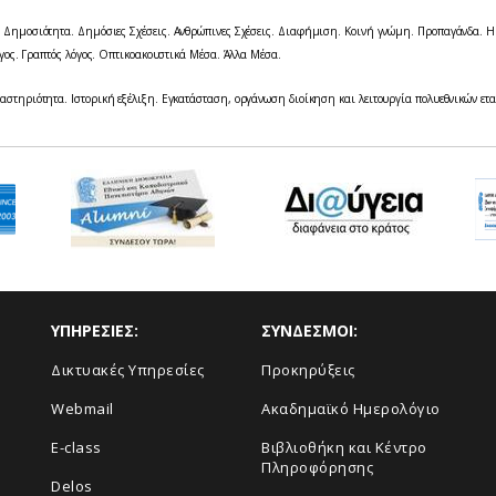
. Δημοσιότητα. Δημόσιες Σχέσεις. Ανθρώπινες Σχέσεις. Διαφήμιση. Κοινή γνώμη. Προπαγάνδα. Η
ος. Γραπτός λόγος. Οπτικοακουστικά Μέσα. Άλλα Μέσα.
ραστηριότητα. Ιστορική εξέλιξη. Εγκατάσταση, οργάνωση διοίκηση και λειτουργία πολυεθνικών ετα
ΥΠΗΡΕΣΙΕΣ:
ΣΥΝΔΕΣΜΟΙ:
Δικτυακές Υπηρεσίες
Προκηρύξεις
Webmail
Ακαδημαϊκό Ημερολόγιο
E-class
Βιβλιοθήκη και Κέντρο
Πληροφόρησης
Delos