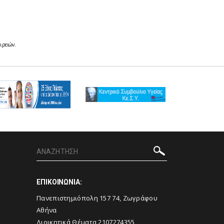
ιρειών.
ΕΠΙΚΟΙΝΩΝΙΑ:
Πανεπιστημιόπολη 157 74, Ζωγράφου
Αθήνα
Διοικητικά Θέματα 2107274355