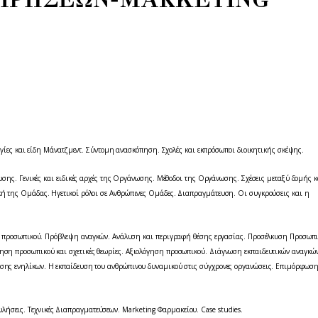
ργίες και είδη Μάνατζμεντ. Σύντομη ανασκόπηση. Σχολές και εκπρόσωποι διοικητικής σκέψης.
σης. Γενικές και ειδικές αρχές της Οργάνωσης. Μέθοδοι της Οργάνωσης. Σχέσεις μεταξύ δομής κ
κή της Ομάδας. Ηγετικοί ρόλοι σε Ανθρώπινες Ομάδες. Διαπραγμάτευση. Οι συγκρούσεις και η
προσωπικού. Πρόβλεψη αναγκών. Ανάλυση και περιγραφή θέσης εργασίας. Προσέλκυση Προσωπι
νηση προσωπικού και σχετικές θεωρίες. Αξιολόγηση προσωπικού. Διάγνωση εκπαιδευτικών αναγκώ
ησης ενηλίκων. Η εκπαίδευση του ανθρώπινου δυναμικού στις σύγχρονες οργανώσεις. Επιμόρφωση
ήσεις. Τεχνικές Διαπραγματεύσεων. Marketing Φαρμακείου. Case studies.