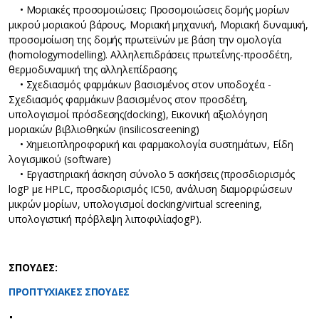
• Μοριακές προσομοιώσεις: Προσομοιώσεις δομής μορίων
μικρού μοριακού βάρους, Μοριακή μηχανική, Μοριακή δυναμική,
προσομοίωση της δομής πρωτεϊνών με βάση την ομολογία
(homologymodelling). Αλληλεπιδράσεις πρωτεΐνης-προσδέτη,
θερμοδυναμική της αλληλεπίδρασης.
• Σχεδιασμός φαρμάκων βασισμένος στον υποδοχέα -
Σχεδιασμός φαρμάκων βασισμένος στον προσδέτη,
υπολογισμοί πρόσδεσης(docking), Εικονική αξιολόγηση
μοριακών βιβλιοθηκών (insilicoscreening)
• Χημειοπληροφορική και φαρμακολογία συστημάτων, Είδη
λογισμικού (software)
• Εργαστηριακή άσκηση σύνολο 5 ασκήσεις (προσδιορισμός
logP με ΗPLC, προσδιορισμός IC50, ανάλυση διαμορφώσεων
μικρών μορίων, υπολογισμοί docking/virtual screening,
υπολογιστική πρόβλεψη λιποφιλίαςlogP).
ΣΠΟΥΔΕΣ:
ΠΡΟΠΤΥΧΙΑΚΕΣ ΣΠΟΥΔΕΣ