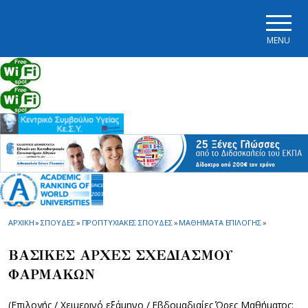
Skip to main navigation
Skip to main content
Skip to page footer
MENU
ΑΡΧΙΚΗ
»
ΣΠΟΥΔΕΣ
»
ΠΡΟΠΤΥΧΙΑΚΕΣ ΣΠΟΥΔΕΣ
»
ΜΑΘΗΜΑΤΑ ΕΠΙΛΟΓΗΣ
»
ΒΑΣΙΚΕΣ ΑΡΧΕΣ ΣΧΕΔΙΑΣΜΟΥ
ΦΑΡΜΑΚΩΝ
(Επιλογής / Χειμερινό εξάμηνο / Εβδομαδιαίες Ώρες Μαθήματος: