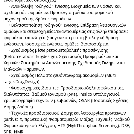
• Ανακάλυψη "οδηγού" ένωσης. Βιοχημεία των νόσων και
σχεδιασμός φαρμάκων. Προσέγγιση μέσω του μοριακού
μηχανισμού της δράσης φαρμάκων
• Βελτιστοποίηση "οδηγού" ένωσης. Επίδραση λειτουργικών
ομάδων και στερεοχημείας/εναντιομέρειας στις αλληλεπιδράσεις
φαρμάκου-υποδοχέα (και γενικότερα στη βιολογική δράση
ενώσεων). Ισοστερείς ενώσεις, ομάδες. Βιοισοστέρεια.
• Σχεδιασμός μέσω ρετρομεταβολικής προσέγγισης
(Retrometabolicdrugdesign): Σχεδιασμός Προφαρμάκων και
Χημικών Συστημάτων Αποδέσμευσης. Σχεδιασμός Σκληρών και
Μαλακών Φαρμάκων.
• Σχεδιασμός Πολυστοχευόντωνφαρμακομορίων (Multi-
targetDrugDesign)
• Φυσικοχημικές ιδιότητες: Προσδιορισμός λιποφιλικότητας,
διαλυτότητας, βαθμού ιονισμού (pKa), insilico υπολογισμοί,
χρωματογραφία τεχνιτών μεμβρανών, QSAR (Ποσοτικές Σχέσεις
Δομής Δράσης)
• Τεχνικές προσδιορισμού Δομής και λειτουργίας πρωτεϊνών
(ακτίνες-Χ, πρωτεομική-Φασματομετρία Μάζας), Τεχνικές Μαζικού
Φαρμακολογικού Ελέγχου, HTS (HighThroughputScreening): DSF,
SPR, NMR