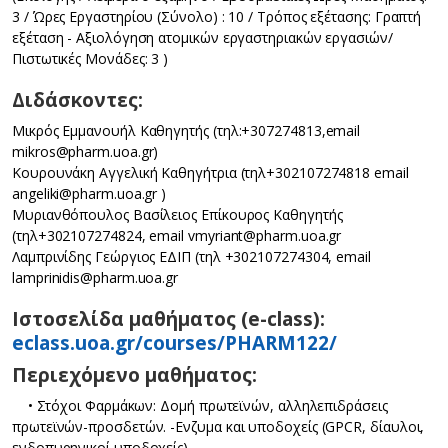
3 / Ώρες Εργαστηρίου (Σύνολο) : 10 / Τρόπος εξέτασης: Γραπτή
εξέταση - Αξιολόγηση ατομικών εργαστηριακών εργασιών/
Πιστωτικές Μονάδες: 3 )
Διδάσκοντες:
Μικρός Εμμανουήλ Καθηγητής (τηλ:+307274813,email
mikros@pharm.uoa.gr)
Κουρουνάκη Αγγελική Καθηγήτρια (τηλ+302107274818 email
angeliki@pharm.uoa.gr )
Μυριανθόπουλος Βασίλειος Επίκουρος Καθηγητής
(τηλ+302107274824, email vmyriant@pharm.uoa.gr
Λαμπρινίδης Γεώργιος ΕΔΙΠ (τηλ +302107274304, email
lamprinidis@pharm.uoa.gr
Iστοσελίδα μαθήματος (e-class):
eclass.uoa.gr/courses/PHARM122/
Περιεχόμενο μαθήματος:
• Στόχοι Φαρμάκων: Δομή πρωτεϊνών, αλληλεπιδράσεις
πρωτεϊνών-προσδετών. -Ενζυμα και υποδοχείς (GPCR, δίαυλοι,
ενδοπυρηνικοί υποδοχείς)